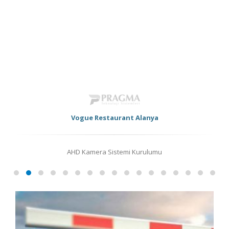
şifre ve yetkilerde bağlanıp canlı görüntüleri veya arşivinizi
seyredebilirsiniz.
Ayrıca sistem yazılımı üzerinden bir güvenlik otomasyonu kurabilir
mevcut alarm sisteminiz ile entegre edebilir gelişmiş bir alarm ihbar
konfigürasyonu oluşturabilirsiniz.
Konak Towers MOX Restobar
ip Kamera Sistemi Kurulumu