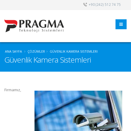
+90 (242) 512 74 75
ANA SAYFA
ÇÖZÜMLER
GÜVENLIK KAMERA SISTEMLERI
Güvenlik Kamera Sistemleri
Firmamız,