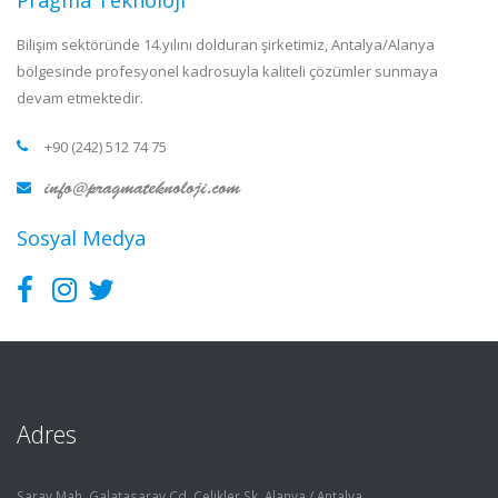
Pragma Teknoloji
Bilişim sektöründe 14.yılını dolduran şirketimiz, Antalya/Alanya
bölgesinde profesyonel kadrosuyla kaliteli çözümler sunmaya
devam etmektedir.
+90 (242) 512 74 75
Sosyal Medya
Adres
Saray Mah. Galatasaray Cd. Çelikler Sk. Alanya / Antalya