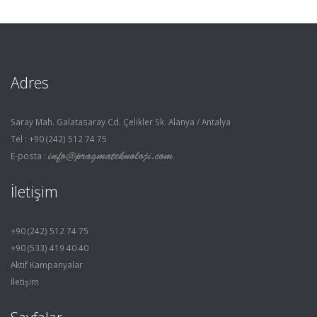
Adres
Saray Mah. Galatasaray Cd. Çelikler Sk. Alanya / Antalya
Tel : +90 (242) 512 74 75
E-posta :
İletişim
+90 (242) 512 74 75
+90 (533) 419 40 40
Aktif Kampanyalar
İletişim