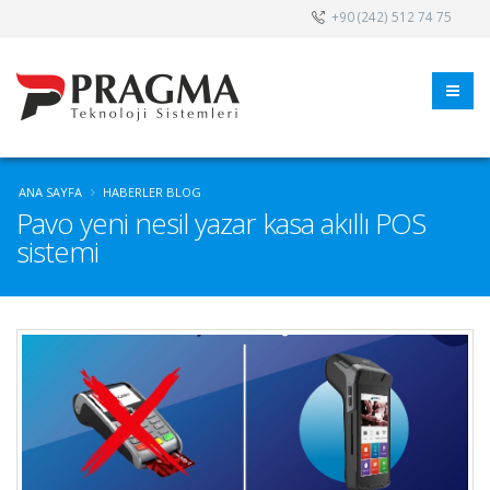
+90 (242) 512 74 75
ANA SAYFA
HABERLER BLOG
Pavo yeni nesil yazar kasa akıllı POS
sistemi