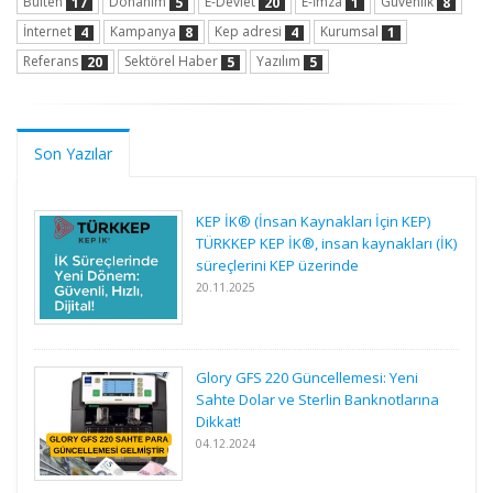
Bülten
Donanım
E-Devlet
E-İmza
Güvenlik
17
5
20
1
8
İnternet
Kampanya
Kep adresi
Kurumsal
4
8
4
1
Referans
Sektörel Haber
Yazılım
20
5
5
Son Yazılar
KEP İK® (İnsan Kaynakları İçin KEP)
TÜRKKEP KEP İK®, insan kaynakları (İK)
süreçlerini KEP üzerinde
20.11.2025
Glory GFS 220 Güncellemesi: Yeni
Sahte Dolar ve Sterlin Banknotlarına
Dikkat!
04.12.2024